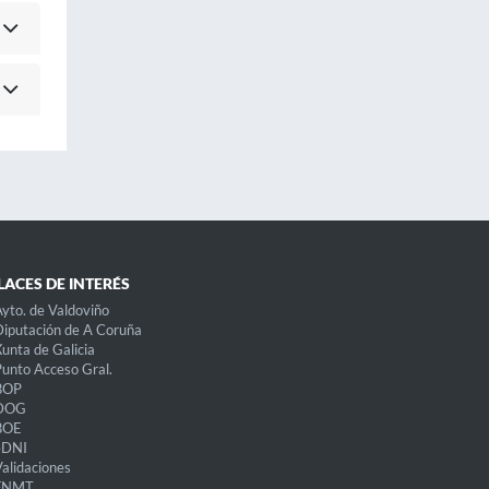
LACES DE INTERÉS
yto. de Valdoviño
iputación de A Coruña
unta de Galicia
unto Acceso Gral.
BOP
DOG
BOE
eDNI
alidaciones
FNMT