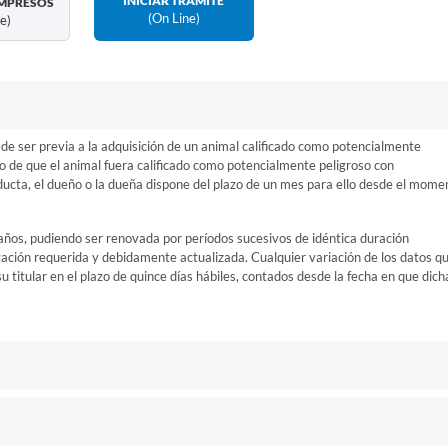
INICIAR TRÁMITE
MPRESOS
(on Line)
ne)
 de ser previa a la adquisición de un animal calificado como potencialmente
so de que el animal fuera calificado como potencialmente peligroso con
ducta, el dueño o la dueña dispone del plazo de un mes para ello desde el mome
 años, pudiendo ser renovada por períodos sucesivos de idéntica duración
ción requerida y debidamente actualizada. Cualquier variación de los datos q
u titular en el plazo de quince días hábiles, contados desde la fecha en que dich