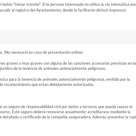
otón "Iniciar trámite". Si la persona interesada no utiliza la vía telemática po
cudir al registro del Ayuntamiento, donde le facilitarán dicho/s impreso/s
a. (No necesario en caso de presentación online)
ones graves o muy graves con alguna de las sanciones accesorias previstas en la
urídico de la tenencia de animales potencialmente peligrosos.
lóxica para la tenencia de animales potencialmente peligrosos, emitido por la
 de reconocimiento que estan debidamente autorizados.
 de un seguro de responsabilidad civil por daños a terceros que pueda causar el
euros. Este seguro deberá renovarse anualmente: acreditarase mediante la
te detallada o certificado de la compañía aseguradora. Además presentar la cop