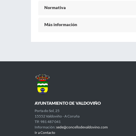
Normativa
Más información
AYUNTAMIENTO DE VALDOVIÑO
Porta do Sol, 25
15552 Valdoviño - A Coruña
Tlf: 981 487 041
Información:
sede@concellodevaldovino.com
Ir a Contacto