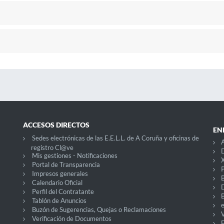
ACCESOS DIRECTOS
EN
Sedes electrónicas de las E.E.L.L. de A Coruña y oficinas de
A
registro Cl@ve
D
Mis gestiones - Notificaciones
X
Portal de Transparencia
P
Impresos generales
Calendario Oficial
Perfil del Contratante
Tablón de Anuncios
Buzón de Sugerencias, Quejas o Reclamaciones
V
Verificación de Documentos